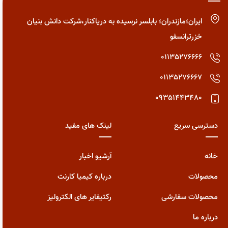
ایران؛مازندران؛ بابلسر نرسیده به دریاکنار،شرکت دانش بنیان
خزرترانسفو
01135276666
01135276667
09351443480
دسترسی سریع
لینک های مفید
خانه
آرشیو اخبار
محصولات
درباره کیمیا کارنت
محصولات سفارشی
رکتیفایر های الکترولیز
درباره ما