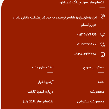
رکتیفایرهای سوئیچینگ کیمیاپاور
ایران؛مازندران؛ بابلسر نرسیده به دریاکنار،شرکت دانش بنیان
خزرترانسفو
01135276666
01135276667
09351443480
دسترسی سریع
لینک های مفید
خانه
آرشیو اخبار
محصولات
درباره کیمیا کارنت
محصولات سفارشی
رکتیفایر های الکترولیز