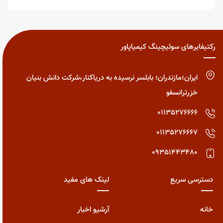
رکتیفایرهای سوئیچینگ کیمیاپاور
ایران؛مازندران؛ بابلسر نرسیده به دریاکنار،شرکت دانش بنیان
خزرترانسفو
01135276666
01135276667
09351443480
دسترسی سریع
لینک های مفید
خانه
آرشیو اخبار